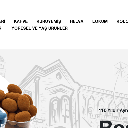
Rİ
KAHVE
KURUYEMİŞ
HELVA
LOKUM
KOL
Rİ
YÖRESEL VE YAŞ ÜRÜNLER
110 Yıldır Ayn
Ba