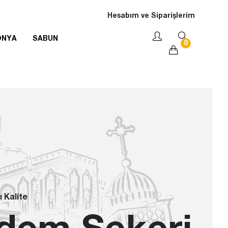
Hesabım ve Siparişlerim
ONYA
SABUN
0
ı Kalite
dem Şekeri