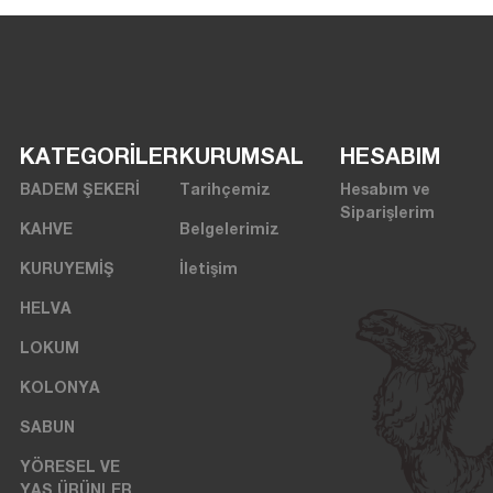
KATEGORİLER
KURUMSAL
HESABIM
BADEM ŞEKERİ
Tarihçemiz
Hesabım ve
Siparişlerim
KAHVE
Belgelerimiz
KURUYEMİŞ
İletişim
HELVA
LOKUM
KOLONYA
SABUN
YÖRESEL VE
YAŞ ÜRÜNLER