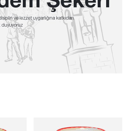
 disiplin ve lezzet uygarlığına katkıdan
k duyuyoruz