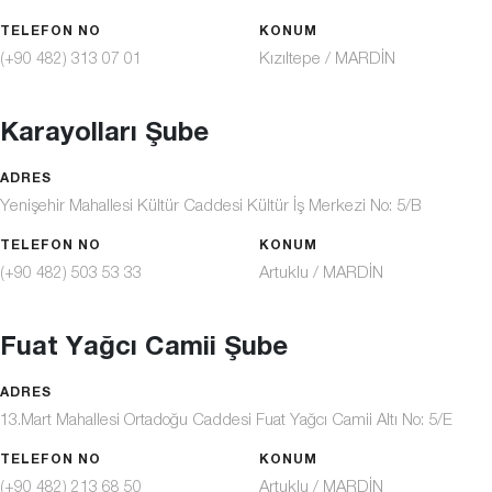
TELEFON NO
KONUM
Kızıltepe / MARDİN
(+90 482) 313 07 01
Karayolları Şube
ADRES
Yenişehir Mahallesi Kültür Caddesi Kültür İş Merkezi No: 5/B
TELEFON NO
KONUM
Artuklu / MARDİN
(+90 482) 503 53 33
Fuat Yağcı Camii Şube
ADRES
13.Mart Mahallesi Ortadoğu Caddesi Fuat Yağcı Camii Altı No: 5/E
TELEFON NO
KONUM
Artuklu / MARDİN
(+90 482) 213 68 50