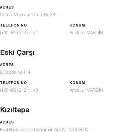
ADRES
Cumh. Meydanı 1.Cad. No:381
TELEFON NO
KONUM
Artuklu / MARDİN
(+90 482) 213 51 51
Eski Çarşı
ADRES
2.Cadde No:114
TELEFON NO
KONUM
Artuklu / MARDİN
(+90 482) 212 11 43
Kızıltepe
ADRES
Eski Hastane Cad.Dağtarhan Apt.Altı No:67B/30