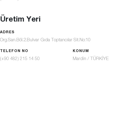
Üretim Yeri
ADRES
Org.San.Böl.2.Bulvar Gıda Toptancılar Sit.No:10
TELEFON NO
KONUM
Mardin / TÜRKİYE
(+90 482) 215 14 50